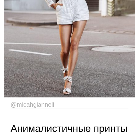
@micahgianneli
Анималистичные принты