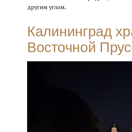
другим углом.
Калининград хр
Восточной Прус