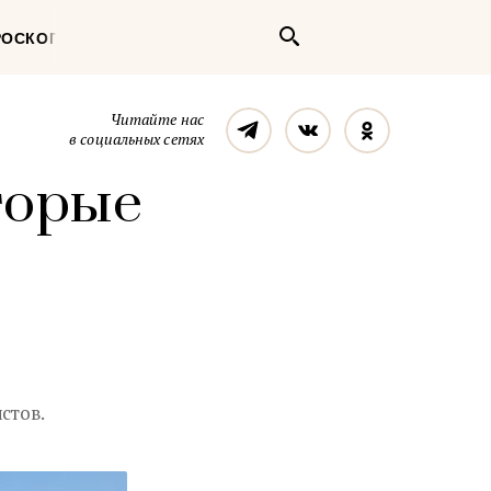
Поиск
РОСКОП
Телеграм
Вконтакте
Однокласс
Читайте нас
в социальных сетях
торые
стов.