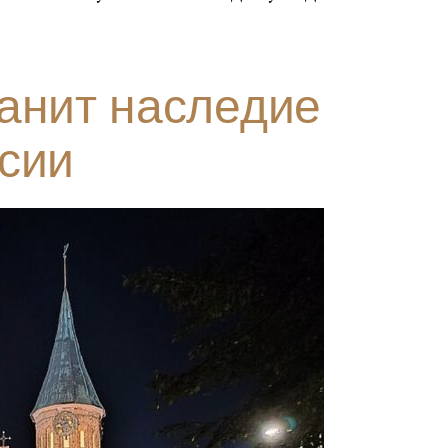
анит наследие
сии