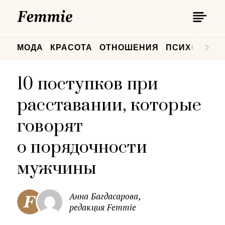
П
Femmie
П
МОДА
КРАСОТА
ОТНОШЕНИЯ
ПСИХОЛОГИ
10 поступков при
расставании, которые
говорят
о порядочности
мужчины
Анна Багдасарова,
редакция Femmie