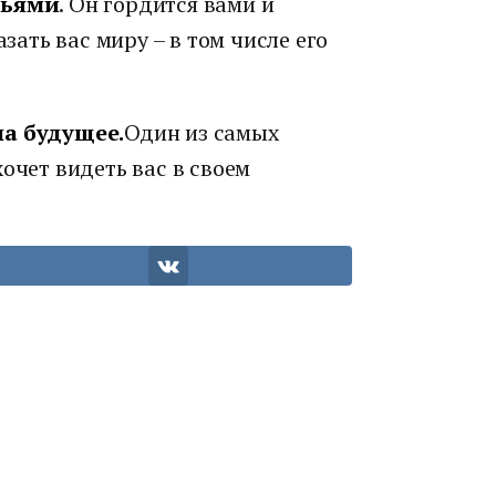
зьями
. Он гордится вами и
азать вас миру – в том числе его
на будущее.
Один из самых
очет видеть вас в своем