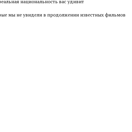
 реальная национальность вас удивит
торые мы не увидели в продолжении известных фильмов