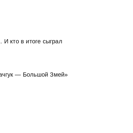
 И кто в итоге сыграл
гачгук — Большой Змей»