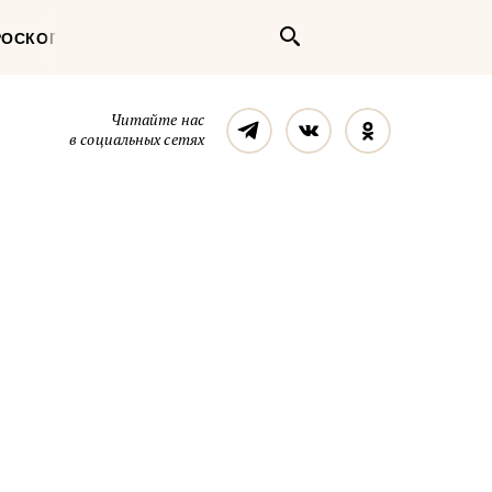
Поиск
РОСКОП
Телеграм
Вконтакте
Однокласс
Читайте нас
в социальных сетях