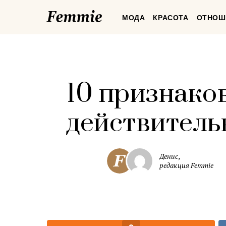
Femmie
МОДА
КРАСОТА
ОТНОШ
10 признако
действитель
Денис,
редакция Femmie