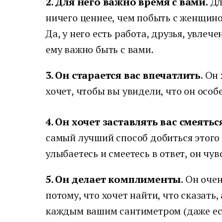
2. Для него важно время с вами.
Дл
ничего ценнее, чем побыть с женщин
Да, у него есть работа, друзья, увлеч
ему важно быть с вами.
3. Он старается вас впечатлить
. Он
хочет, чтобы вы увидели, что он особ
4. Он хочет заставлять вас смеятьс
самый лучший способ добиться этого 
улыбаетесь и смеетесь в ответ, он чув
5. Он делает комплименты
. Он оче
потому, что хочет найти, что сказать
каждым вашим сантиметром (даже есл