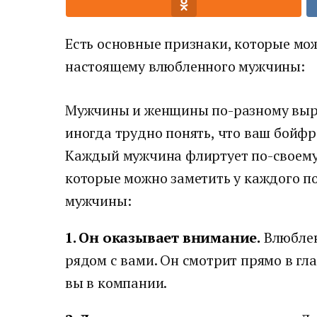
Есть основные признаки, которые мож
настоящему влюбленного мужчины:
Мужчины и женщины по-разному выр
иногда трудно понять, что ваш бойфр
Каждый мужчина флиртует по-своему,
которые можно заметить у каждого 
мужчины:
1. Он оказывает внимание.
Влюблен
рядом с вами. Он смотрит прямо в гла
вы в компании.