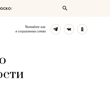
Поиск
РОСКОП
Телеграм
Вконтакте
Однокласс
Читайте нас
в социальных сетях
то
ости