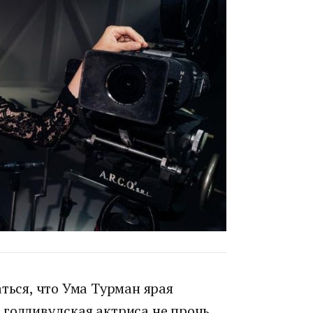
аться, что Ума Турман ярая
 голливудская актриса не прочь