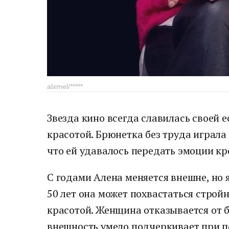
alxmel/*****
Звезда кино всегда славилась своей 
красотой. Брюнетка без труда играла
что ей удавалось передать эмоции кр
С годами Алена меняется внешне, но я
50 лет она может похвастаться строй
красотой. Женщина отказывается от б
внешность умело подчеркивает при 