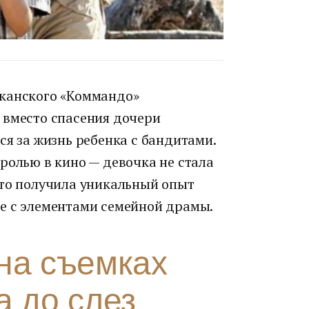
иканского «Коммандо»
 вместо спасения дочери
ся за жизнь ребенка с бандитами.
ролью в кино — девочка не стала
ато получила уникальный опыт
е с элементами семейной драмы.
на съемках
а до слез