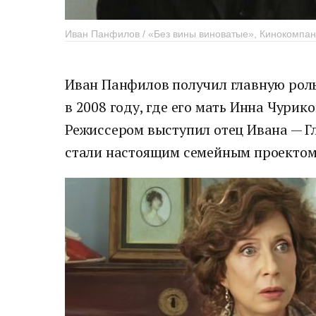
Иван Панфилов / «Без вины виноватые», Кинокомпа
Иван Панфилов получил главную роль
в 2008 году, где его мать Инна Чури
Режиссером выступил отец Ивана — Г
стали настоящим семейным проектом