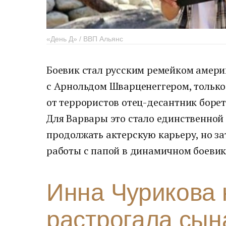
«День Д» / ВВП Альянс
Боевик стал русским ремейком амер
с Арнольдом Шварценеггером, только
от террористов отец-десантник борет
Для Варвары это стало единственной 
продолжать актерскую карьеру, но з
работы с папой в динамичном боевик
Инна Чурикова 
растрогала сын