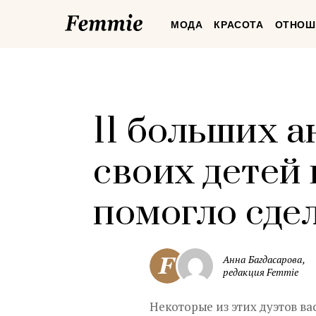
Femmie
МОДА
КРАСОТА
ОТНОШ
11 больших а
своих детей 
помогло сде
Анна Багдасарова,
редакция Femmie
Некоторые из этих дуэтов вас