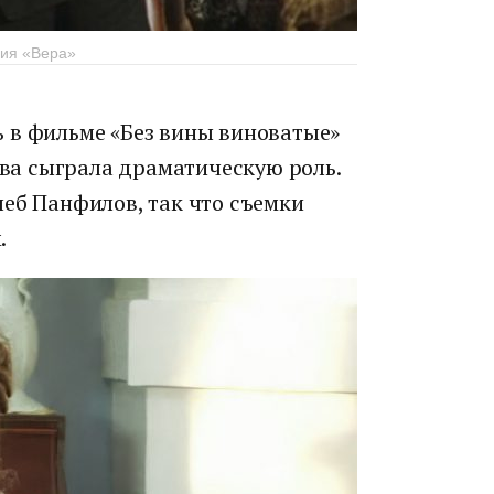
ния «Вера»
 в фильме «Без вины виноватые»
кова сыграла драматическую роль.
леб Панфилов, так что съемки
.