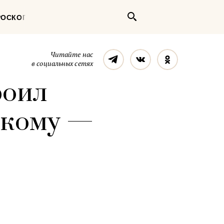
Поиск
РОСКОП
Телеграм
Вконтакте
Однокласс
Читайте нас
в социальных сетях
роил
а кому —