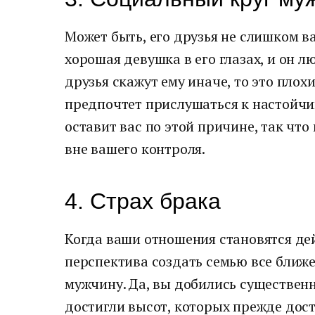
Может быть, его друзья не слишком ва
хорошая девушка в его глазах, и он лю
друзья скажут ему иначе, то это плох
предпочтет прислушаться к настойч
оставит вас по этой причине, так чт
вне вашего контроля.
4. Страх брака
Когда ваши отношения становятся де
перспектива создать семью все ближе
мужчину. Да, вы добились существенн
достигли высот, которых прежде дост