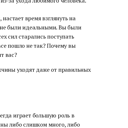
 из-за ухода любимого человека.
, настает время взглянуть на
 не были идеальными. Вы были
сех сил старались поступать
все пошло не так? Почему вы
т вас?
ужчины уходят даже от правильных
егда играет большую роль в
ины либо слишком много, либо