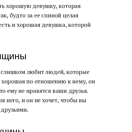
ть хорошую девушку, которая
ак, будто за ее спиной целая
есть и хорошая девушка, которой
енщины
 слишком любит людей, которые
 хорошая по отношению к нему, он
что ему не нравятся ваши друзья.
 него, и он не хочет, чтобы вы
 друзьями.
жчины