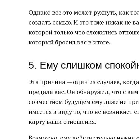
Однако все это может рухнуть, как то
создать семью. И это тоже никак не в
которой только что сложились отнош
который бросил вас в итоге.
5. Ему слишком спокой
Эта причина — один из случаев, ког
предала вас. Он обнаружил, что с вам
совместном будущем ему даже не прид
имеется в виду то, что не возникнет 
карту ваши отношения.
Возможно, ему действительно нужна «