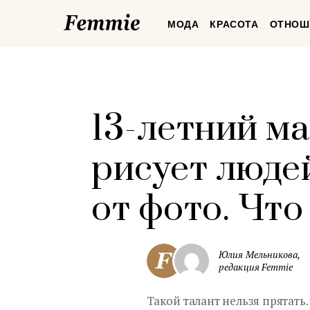
Femmie
МОДА
КРАСОТА
ОТНОШ
13-летний м
рисует людей
от фото. Что
Юлия Мельникова,
редакция Femmie
Такой талант нельзя прятать.