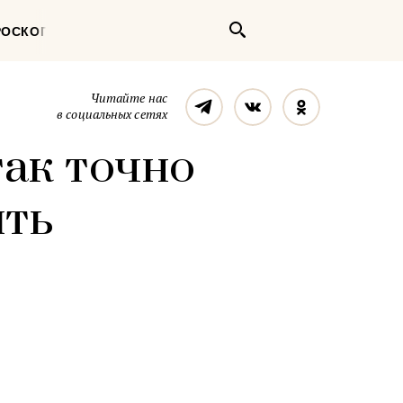
Поиск
РОСКОП
Телеграм
Вконтакте
Однокласс
Читайте нас
в социальных сетях
так точно
ить