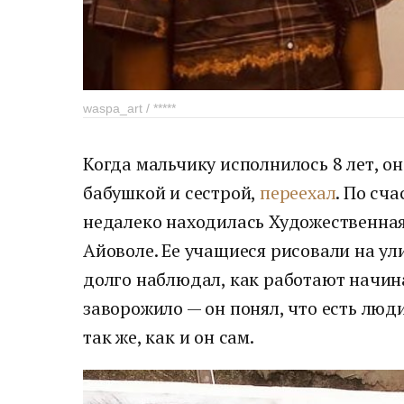
waspa_art / *****
Когда мальчику исполнилось 8 лет, он
бабушкой и сестрой,
переехал
. По сч
недалеко находилась Художественна
Айоволе. Ее учащиеся рисовали на ул
долго наблюдал, как работают начин
заворожило — он понял, что есть люд
так же, как и он сам.