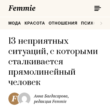
П
Femmie
П
МОДА
КРАСОТА
ОТНОШЕНИЯ
ПСИХОЛОГИ
13 неприятных
ситуаций, с которыми
сталкивается
прямолинейный
человек
Анна Багдасарова,
редакция Femmie