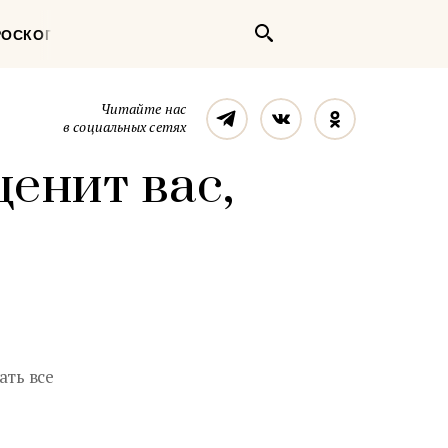
Поиск
РОСКОП
Телеграм
Вконтакте
Однокласс
Читайте нас
в социальных сетях
ценит вас,
ать все