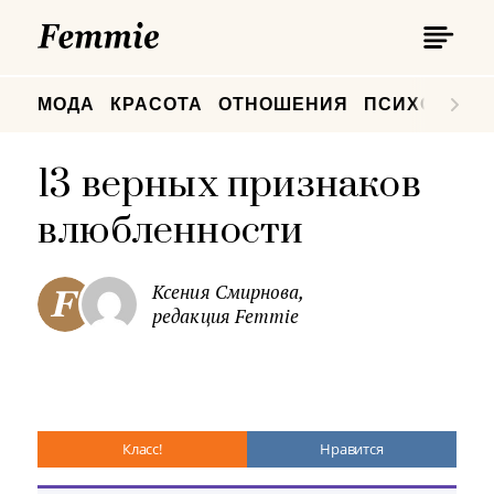
П
Femmie
П
МОДА
КРАСОТА
ОТНОШЕНИЯ
ПСИХОЛОГИ
13 верных признаков
влюбленности
Ксения Смирнова,
редакция Femmie
Класс!
Нравится