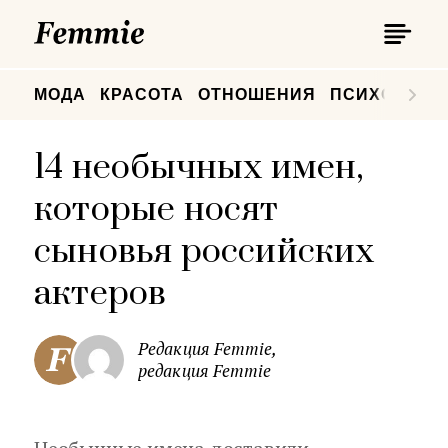
П
Femmie
П
МОДА
КРАСОТА
ОТНОШЕНИЯ
ПСИХОЛОГИ
14 необычных имен,
которые носят
сыновья российских
актеров
Редакция Femmie,
редакция Femmie