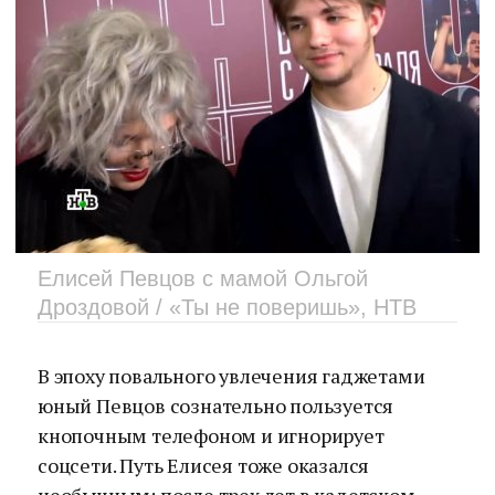
Елисей Певцов с мамой Ольгой
Дроздовой / «Ты не поверишь», НТВ
В эпоху повального увлечения гаджетами
юный Певцов сознательно пользуется
кнопочным телефоном и игнорирует
соцсети. Путь Елисея тоже оказался