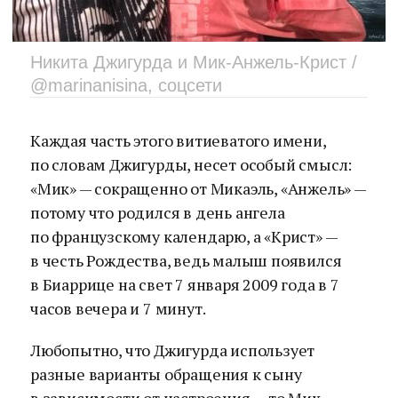
Никита Джигурда и Мик-Анжель-Крист /
@marinanisina, соцсети
Каждая часть этого витиеватого имени,
по словам Джигурды, несет особый смысл:
«Мик» — сокращенно от Микаэль, «Анжель» —
потому что родился в день ангела
по французскому календарю, а «Крист» —
в честь Рождества, ведь малыш появился
в Биаррице на свет 7 января 2009 года в 7
часов вечера и 7 минут.
Любопытно, что Джигурда использует
разные варианты обращения к сыну