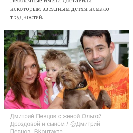
Необычные имена доставили
некоторым звездным детям немало
трудностей.
Дмитрий Певцов с женой Ольгой
Дроздовой и сыном / @Дмитрий
Певцов, ВКонтакте