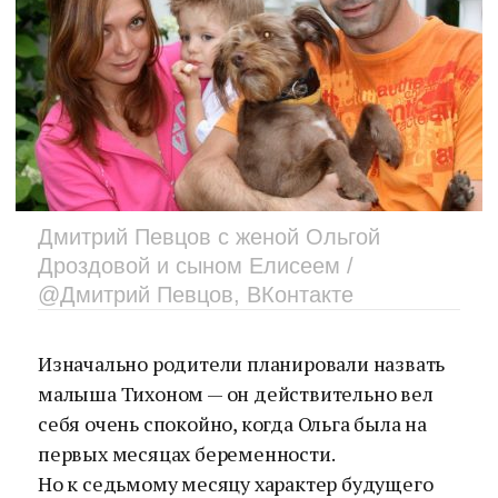
Дмитрий Певцов с женой Ольгой
Дроздовой и сыном Елисеем /
@Дмитрий Певцов, ВКонтакте
Изначально родители планировали назвать
малыша Тихоном — он действительно вел
себя очень спокойно, когда Ольга была на
первых месяцах беременности.
Но к седьмому месяцу характер будущего