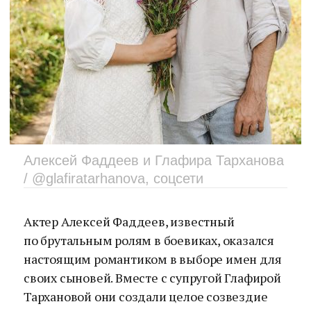
Алексей Фаддеев и Глафира Тарханова
/ @glafiratarhanova, соцсети
Актер Алексей Фаддеев, известный
по брутальным ролям в боевиках, оказался
настоящим романтиком в выборе имен для
своих сыновей. Вместе с супругой Глафирой
Тархановой они создали целое созвездие