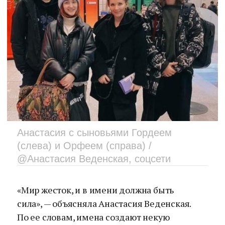
Анастасия с сыновьями Гордеем
(слева) и Орфеем (справа) /
@Анастасия Веденская, соцсети
«Мир жесток, и в имени должна быть
сила», — объясняла Анастасия Веденская.
По ее словам, имена создают некую