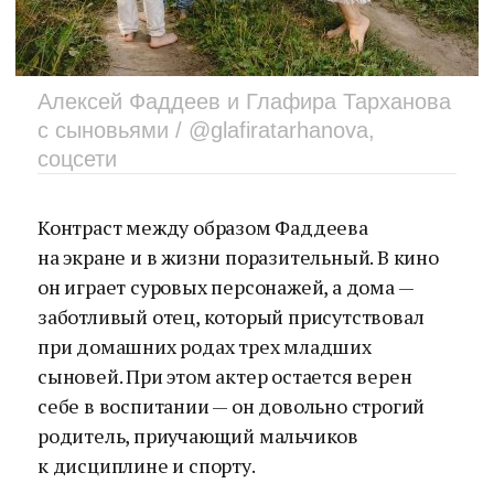
Алексей Фаддеев и Глафира Тарханова
с сыновьями / @glafiratarhanova,
соцсети
Контраст между образом Фаддеева
на экране и в жизни поразительный. В кино
он играет суровых персонажей, а дома —
заботливый отец, который присутствовал
при домашних родах трех младших
сыновей. При этом актер остается верен
себе в воспитании — он довольно строгий
родитель, приучающий мальчиков
к дисциплине и спорту.