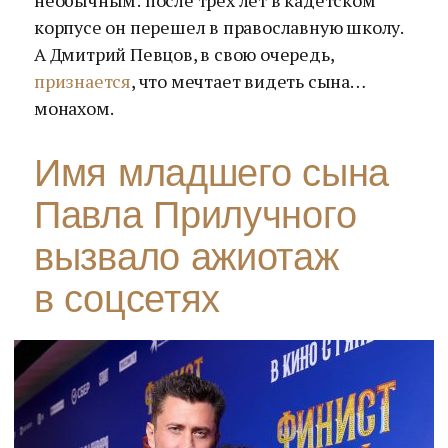
необычным: после трех лет в кадетском
корпусе он перешел в православную школу.
А Дмитрий Певцов, в свою очередь,
признается
, что мечтает видеть сына…
монахом.
Имя младшего сына
Павла Прилучного
вызвало ажиотаж
в соцсетях