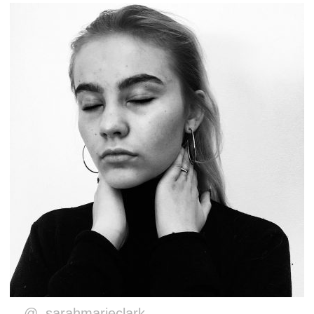
@_sarahmarieclark_