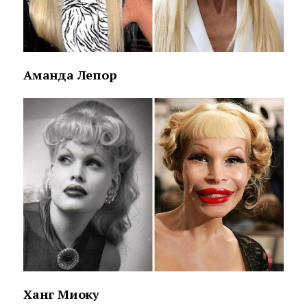
Аманда Лепор
Ханг Миоку