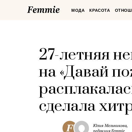
Femmie
МОДА
КРАСОТА
ОТНОШ
27-летняя н
на «Давай п
расплакалась
сделала хит
Юлия Мельникова,
редакция Femmie