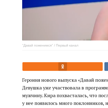
“Давай поженимся” / Первый канал
Героиня нового выпуска «Давай пожен
Девушка уже участвовала в программе
мужчину. Кира похвасталась, что пос
у нее появилось много поклонников, 