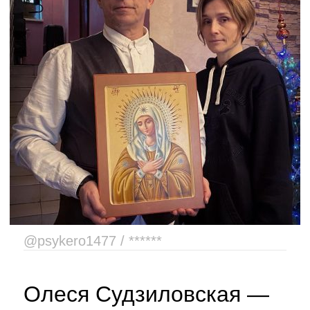
@psykero1477 / ******
Олеся Судзиловская —