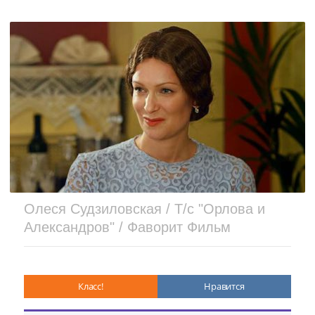
Олеся Судзиловская / Т/с "Орлова и
Александров" / Фаворит Фильм
Класс!
Нравится