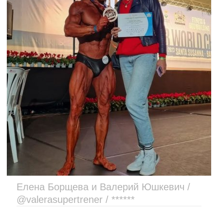
Елена Борщева и Валерий Юшкевич /
@valerasupertrener / ******