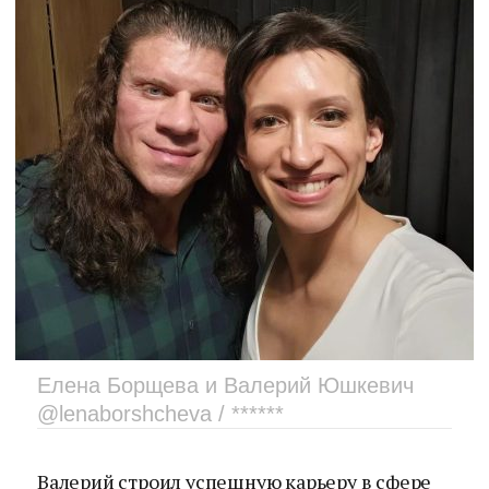
Елена Борщева и Валерий Юшкевич
@lenaborshcheva / ******
Валерий строил успешную карьеру в сфере