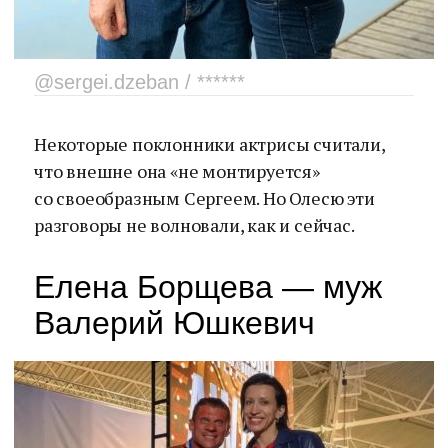
@sergei.dzeban / ******
Некоторые поклонники актрисы считали,
что внешне она «не монтируется»
со своеобразным Сергеем. Но Олесю эти
разговоры не волновали, как и сейчас.
Елена Борщева — муж
Валерий Юшкевич