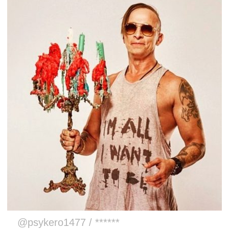
@psykero1477 / ******