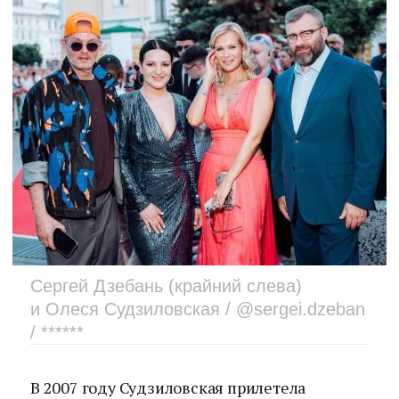
Сергей Дзебань (крайний слева)
и Олеся Судзиловская / @sergei.dzeban
/ ******
В 2007 году Судзиловская прилетела