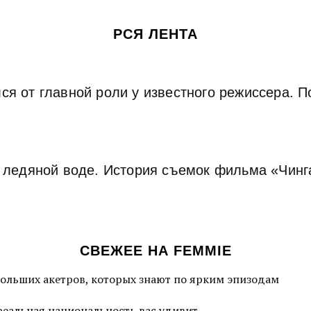
РСЯ ЛЕНТА
ся от главной роли у известного режиссера. П
в ледяной воде. История съемок фильма «Чин
СВЕЖЕЕ НА FEMMIE
больших акетров, которых знают по ярким эпизодам
 реальная национальность вас удивит