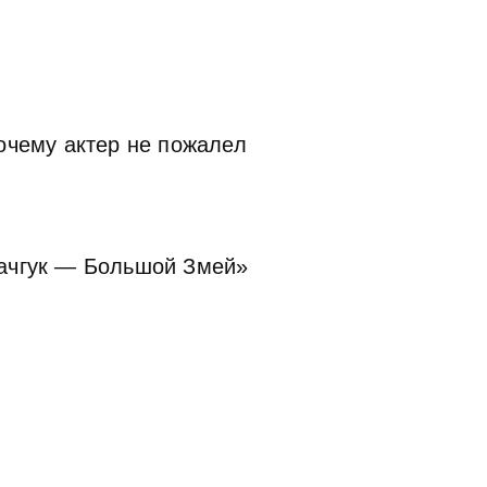
очему актер не пожалел
гачгук — Большой Змей»