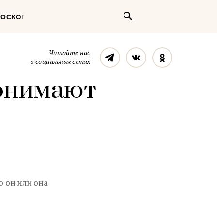
Поиск
РОСКОП
Телеграм
Вконтакте
Однокласс
Читайте нас
в социальных сетях
понимают
о он или она