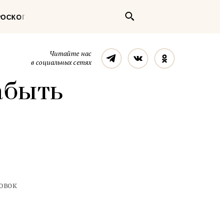
Поиск
РОСКОП
Телеграм
Вконтакте
Однокласс
Читайте нас
в социальных сетях
абыть
овок