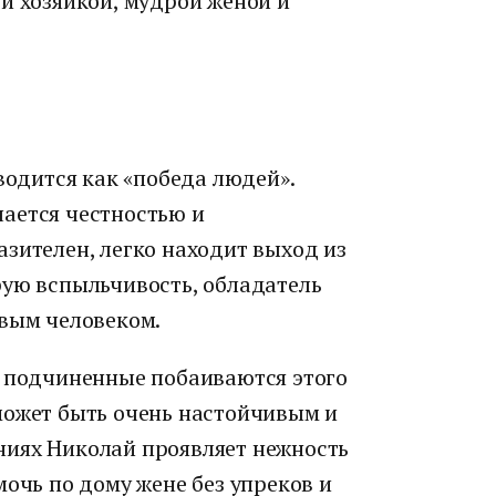
й хозяйкой, мудрой женой и
водится как «победа людей».
ается честностью и
зителен, легко находит выход из
рую вспыльчивость, обладатель
овым человеком.
о подчиненные побаиваются этого
может быть очень настойчивым и
ниях Николай проявляет нежность
мочь по дому жене без упреков и