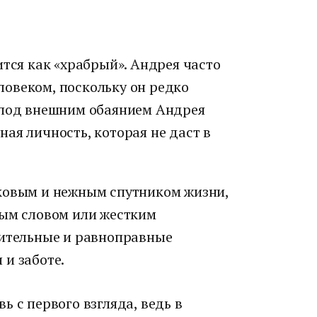
ится как «храбрый». Андрея часто
овеком, поскольку он редко
 под внешним обаянием Андрея
ая личность, которая не даст в
ковым и нежным спутником жизни,
бым словом или жестким
рительные и равноправные
и заботе.
ь с первого взгляда, ведь в