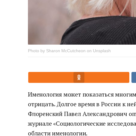
Photo by Sharon McCutcheon on Unsplash
Именология может показаться многим 
отрицать. Долгое время в России к не
Флоренский Павел Александрович оп
журнале «Социологические исследова
области именологии.