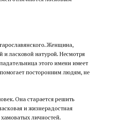
старославянского. Женщина,
й и ласковой натурой. Несмотря
бладательница этого имени имеет
 помогает посторонним людям, не
век. Она старается решить
 ласковая и жизнерадостная
 хамоватых личностей.