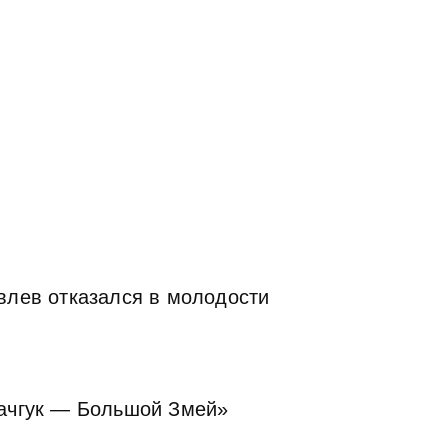
влев отказался в молодости
гачгук — Большой Змей»