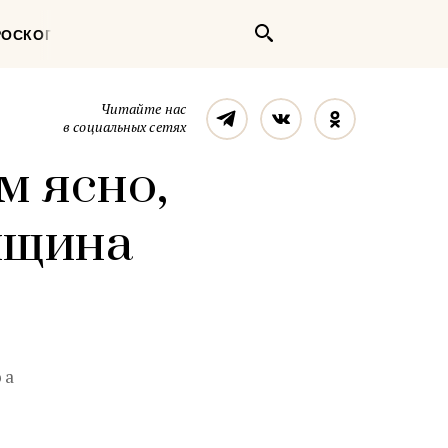
Поиск
РОСКОП
Телеграм
Вконтакте
Однокласс
Читайте нас
в социальных сетях
м ясно,
нщина
 а