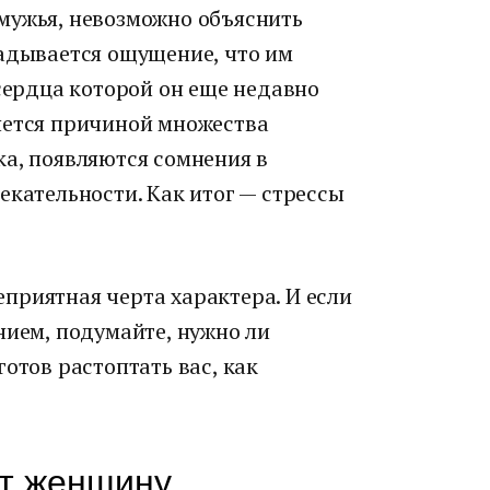
мужья, невозможно объяснить
ладывается ощущение, что им
 сердца которой он еще недавно
яется причиной множества
ка, появляются сомнения в
екательности. Как итог — стрессы
приятная черта характера. И если
нием, подумайте, нужно ли
отов растоптать вас, как
т женщину