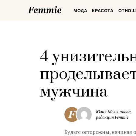
Femmie
МОДА
КРАСОТА
ОТНОШ
4 унизитель
проделывает
мужчина
Юлия Мельникова,
редакция Femmie
Будьте осторожны, начиная 