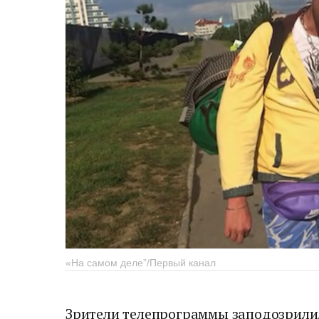
«На самом деле”/Первый канал
Зрители телепрограммы заподозрили,