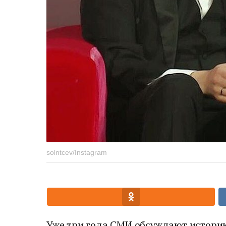
solntcev/Instagram
Уже три года СМИ обсуждают историю