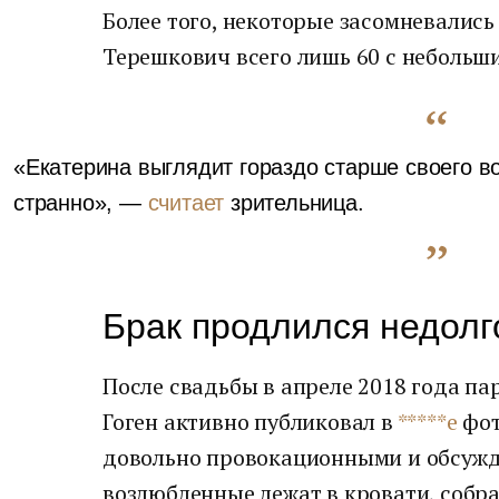
Более того, некоторые засомневались 
Терешкович всего лишь 60 с небольши
«Екатерина выглядит гораздо старше своего во
странно», —
считает
зрительница.
Брак продлился недолг
После свадьбы в апреле 2018 года па
Гоген активно публиковал в
*****е
фот
довольно провокационными и обсужд
возлюбленные лежат в кровати, собр