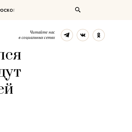
Поиск
РОСКОП
Телеграм
Вконтакте
Однокласс
Читайте нас
в социальных сетях
лся
дут
ей