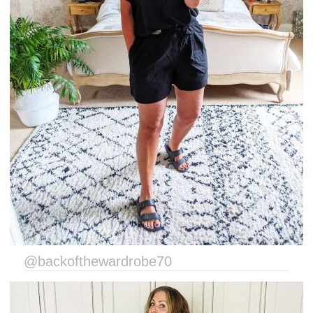
@backofthewardrobe70