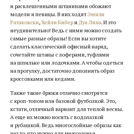
и расклешенными штанинами обожают
модели и певицы. В них ходят
Эмили
Ратаковски
,
Хейли Бибер
и
Дуа Липа
. И это
неудивительно! Ведь с ними можно создать
самые разные образы! Если вы хотите
сделать классический офисный наряд,
сочетайте штаны с лоферами, туфлями
на шпильке или лодочками. А чтобы одеться
на прогулку, достаточно дополнить образ
кроссовками или кедами.
Также такие брюки отлично смотрятся
с кроп-топом или базовой футболкой. Это,
кстати, отличный вариант для теплой весны.
А еще их можно носить с водолазкой
и рубашкой. Ведь многослойные образы как
раз то, что нужно для межсезонья.