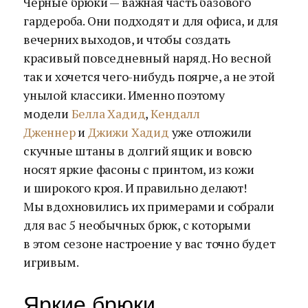
Черные брюки — важная часть базового
гардероба. Они подходят и для офиса, и для
вечерних выходов, и чтобы создать
красивый повседневный наряд. Но весной
так и хочется чего-нибудь поярче, а не этой
унылой классики. Именно поэтому
модели
Белла Хадид
,
Кендалл
Дженнер
и
Джижи Хадид
уже отложили
скучные штаны в долгий ящик и вовсю
носят яркие фасоны с принтом, из кожи
и широкого кроя. И правильно делают!
Мы вдохновились их примерами и собрали
для вас 5 необычных брюк, с которыми
в этом сезоне настроение у вас точно будет
игривым.
Яркие брюки