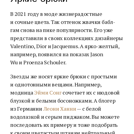
В 2021 году в моде жизнерадостные
и сочные цвета. Так оттенок жвачки бабл-
гам снова на пике популярности. Его уже
представили в своих коллекциях дизайнеры
Valentino, Dior и Jacquemus. А ярко-желтый,
например, появился на показах Jason
Wu и Proenza Schouler.
Звезды же носят яркие брюки с простыми
и однотонными вещами. Например,
модница
Эйми Сонг
сочетает их с нюдовой
блузкой и белыми босоножками. А блогер
из Германии
Леони Ханни
— с белой
водолазкой и серым пиджаком. Вы можете
последовать их примеру и тоже подобрать
к своим цветастым штанам нейтральный