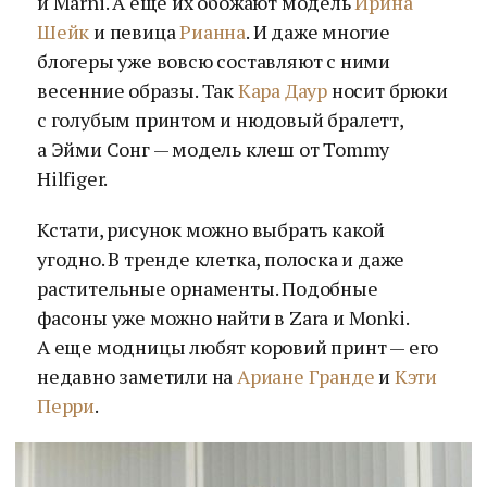
и Marni. А еще их обожают модель
Ирина
Шейк
и певица
Рианна
. И даже многие
блогеры уже вовсю составляют с ними
весенние образы. Так
Кара Даур
носит брюки
с голубым принтом и нюдовый бралетт,
а Эйми Сонг — модель клеш от Tommy
Hilfiger.
Кстати, рисунок можно выбрать какой
угодно. В тренде клетка, полоска и даже
растительные орнаменты. Подобные
фасоны уже можно найти в Zara и Monki.
А еще модницы любят коровий принт — его
недавно заметили на
Ариане Гранде
и
Кэти
Перри
.