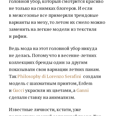
головной убор, который смотрится красиво
не только на снимках блогеров. И если
в межсезонье все примеряли трендовые
варианты на меху, то летом их смело можно
заменить на легкие модели из текстиля
и рафии.
Ведь мода на этот головной убор никуда
не делась. Потому что в весенне-летних
коллекциях бренды один за другим
показывали свои вариации летних панам.
Так
Philosophy di Lorenzo Serafini
создали
модель с шахматным принтом, Erdem
и
Gucci
украсили их цветами, а
Ganni
сделали ставку на анимализм.
Известные личности, кстати, уже