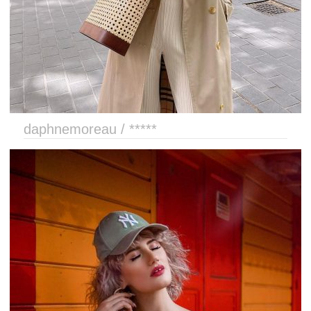
daphnemoreau / *****