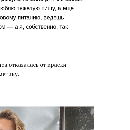
люблю тяжелую пищу, а еще
ровому питанию, ведешь
м — а я, собственно, так
иса отказалась от краски
метику.