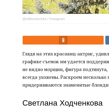
@oldkavilochka / Instagram
Глядя на этих красавиц-актрис, удив
графике съемок им удается поддержив
не видно морщин, фигура подтянута,
всегда ухожены. Раскроем несколько 
придерживаются знаменитые блондин
Светлана Ходченкова