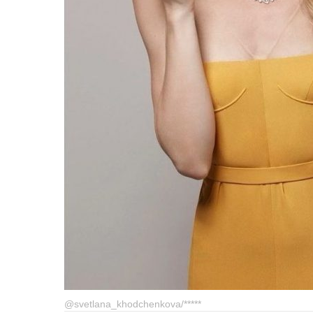
@svetlana_khodchenkova/*****