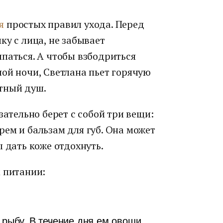
я
простых правил ухода. Перед
ку с лица, не забывает
паться. А чтобы взбодриться
ой ночи, Светлана пьет горячую
тный душ.
зательно берет с собой три вещи:
ем и бальзам для губ. Она может
 дать коже отдохнуть.
 питании:
 рыбу. В течение дня ем овощи,