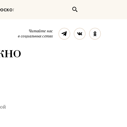
Поиск
РОСКОП
Телеграм
Вконтакте
Однокласс
Читайте нас
в социальных сетях
жно
ной