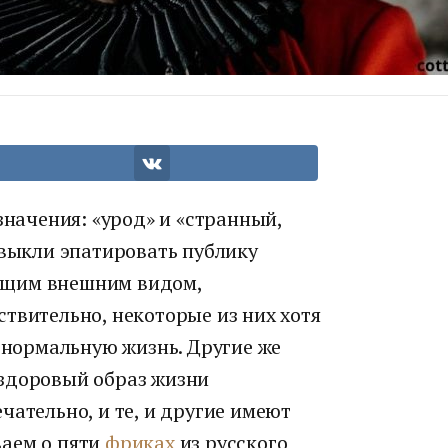
 значения: «урод» и «странный,
ивыкли эпатировать публику
ющим внешним видом,
твительно, некоторые из них хотя
т нормальную жизнь. Другие же
здоровый образ жизни
чательно, и те, и другие имеют
ваем о пяти
фриках
из русского