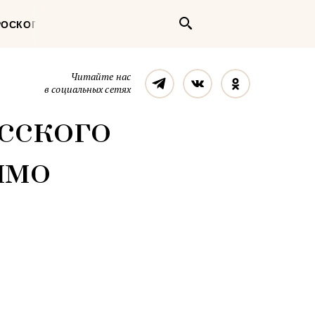
Поиск
РОСКОП
Телеграм
Вконтакте
Однокласс
Читайте нас
в социальных сетях
усского
имо