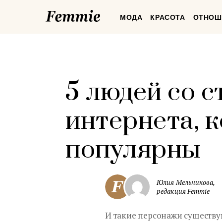
Femmie
МОДА
КРАСОТА
ОТНОШ
5 людей со 
интернета, 
популярны
Юлия Мельникова,
редакция Femmie
И такие персонажи существу