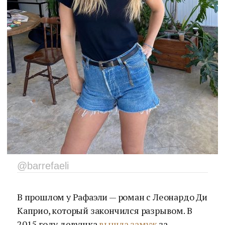
@barrefaeli
В прошлом у Рафаэли — роман с Леонардо Ди
Каприо, который закончился разрывом. В
2015 году девушка
вышла замуж
за