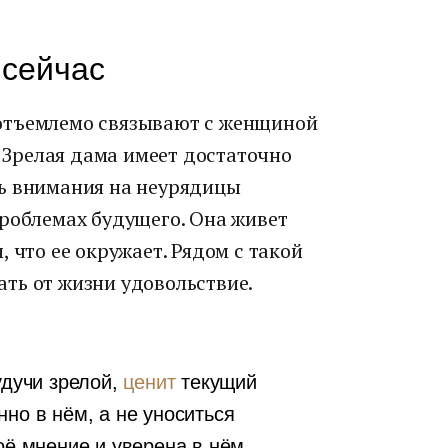
 сейчас
отъемлемо связывают с женщиной
. Зрелая дама имеет достаточно
ь внимания на неурядицы
проблемах будущего. Она живет
 что ее окружает. Рядом с такой
ть от жизни удовольствие.
удучи зрелой,
ценит
текущий
но в нём, а не уноситься
оё мнение и уверена в нём.