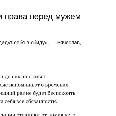
и права перед мужем
дадут себя в обиду», — Вячеслав,
н до сих пор живет
рые напоминают о временах
ишний раз не будет беспокоить
а себя все обязанности.
женщин страдают от домашнего