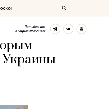
Поиск
РОСКОП
Телеграм
Вконтакте
Однокласс
Читайте нас
в социальных сетях
торым
з Украины