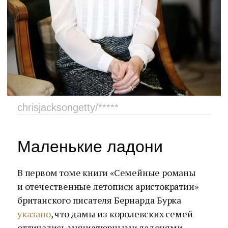
chrisjacksongetty/*****
Маленькие ладони
В первом томе книги «Семейные романы
и отечественные летописи аристократии»
британского писателя Бернарда Бурка
указано
, что дамы из королевских семей
отличались миниатюрными ладонями.