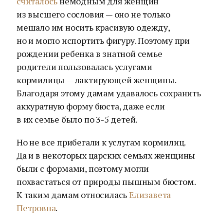
считалось
немодным для женщин
из высшего сословия — оно не только
мешало им носить красивую одежду,
но и могло испортить фигуру. Поэтому при
рождении ребенка в знатной семье
родители пользовалась услугами
кормилицы — лактирующей женщины.
Благодаря этому дамам удавалось сохранить
аккуратную форму бюста, даже если
в их семье было по 3-5 детей.
Но не все прибегали к услугам кормилиц.
Да и в некоторых царских семьях женщины
были с формами, поэтому могли
похвастаться от природы пышным бюстом.
К таким дамам относилась
Елизавета
Петровна
.