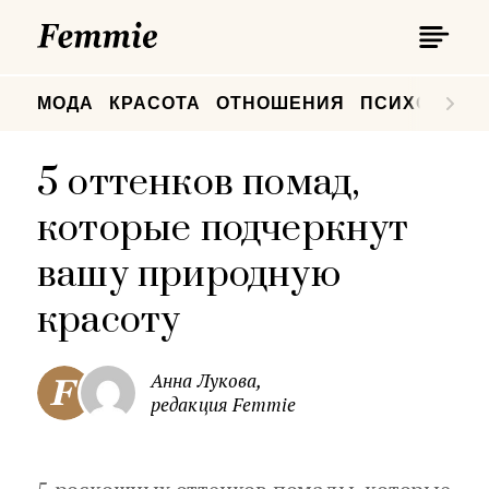
П
Femmie
П
МОДА
КРАСОТА
ОТНОШЕНИЯ
ПСИХОЛОГИ
5 оттенков помад,
которые подчеркнут
вашу природную
красоту
Анна Лукова,
редакция Femmie