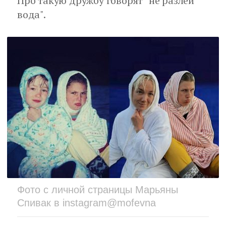
Про такую дружбу говорят "не разлей
вода".
Фото с личной страницы Марьяны
Спивак в instagram@mofevna