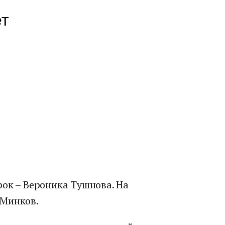
ет
рок – Вероника Тушнова. На
 Минков.