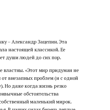
ку – Александр Зацепин. Эта
тала настоящей классикой. Ее
ет души людей до сих пор.
е властны. «Этот мир придуман не
н от внезапных проблем (и с одной
у). Но даже когда жизнь резко
привычные обстоятельства
й собственный маленький мирок.
зья. В наших силах беречь теплые