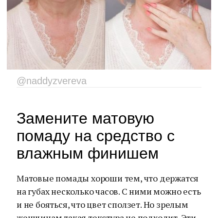
@naddyzvereva
Замените матовую
помаду на средство с
влажным финишем
Матовые помады хороши тем, что держатся
на губах несколько часов. С ними можно есть
и не бояться, что цвет сползет. Но зрелым
женщинам такая текстура не подходит. Эти