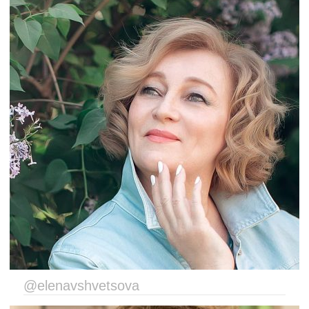
@elenavshvetsova