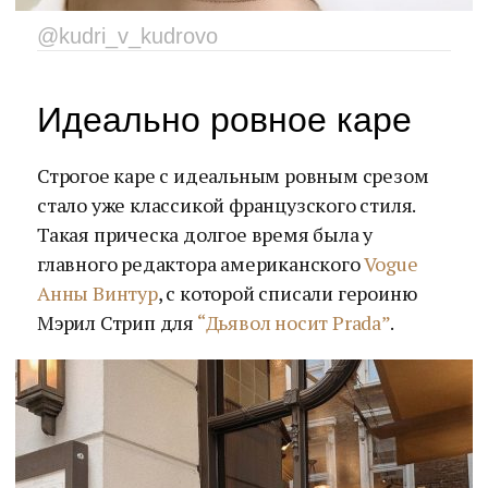
@kudri_v_kudrovo
Идеально ровное каре
Строгое каре с идеальным ровным срезом
стало уже классикой французского стиля.
Такая прическа долгое время была у
главного редактора американского
Vogue
Анны Винтур
, с которой списали героиню
Мэрил Стрип для
“Дьявол носит Prada”
.