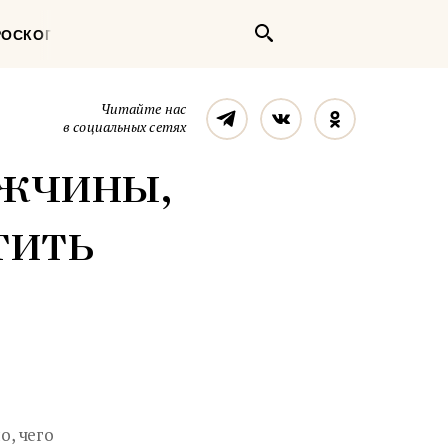
Поиск
РОСКОП
Телеграм
Вконтакте
Однокласс
Читайте нас
в социальных сетях
ужчины,
тить
, чего