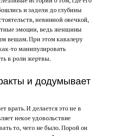
лезливые истории о том, где его
бошлись и задели до глубины
стоятельств, невинной овечкой,
етные эмоции, ведь женщины
ым вещам. При этом кавалеру
как-то манипулировать
ть в роли жертвы.
факты и додумывает
 врать. И делается это не в
вляет некое удовольствие
ть то, чего не было. Порой он