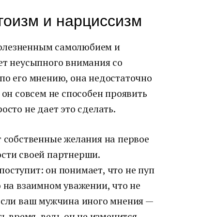
эгоизм и нарциссизм
олезненным самолюбием и
ет неусыпного внимания со
по его мнению, она недостаточно
 он совсем не способен проявить
осто не дает это сделать.
т собственные желания на первое
ости своей партнерши.
оступит: он понимает, что не пуп
о на взаимном уважении, что не
 Если ваш мужчина иного мнения —
ь время, ведь он не изменится.