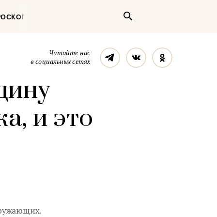
Поиск
РОСКОП
Телеграм
Вконтакте
Однокласс
Читайте нас
в социальных сетях
щину
а, и это
кружающих.