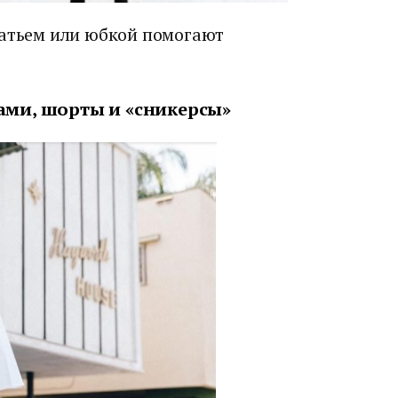
латьем или юбкой помогают
чами, шорты и «сникерсы»