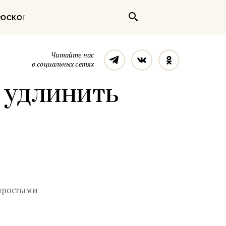
Поиск
РОСКОП
Телеграм
Вконтакте
Однокласс
Читайте нас
в социальных сетях
 удлинить
 простыми