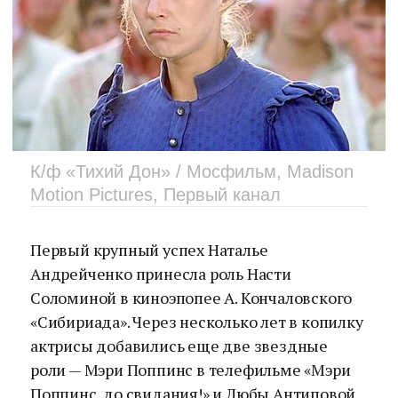
К/ф «Тихий Дон» / Мосфильм, Madison
Motion Pictures, Первый канал
Первый крупный успех Наталье
Андрейченко принесла роль Насти
Соломиной в киноэпопее А. Кончаловского
«Сибириада». Через несколько лет в копилку
актрисы добавились еще две звездные
роли — Мэри Поппинс в телефильме «Мэри
Поппинс, до свидания!» и Любы Антиповой