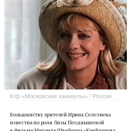
К/ф «Московские каникулы» / Россия
Большинству зрителей Ирина Селезнева
известна по роли Лизы Позднышевой
в фильме Михаила Швейцера «Крейцерова