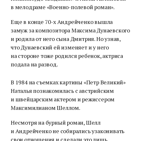
в мелодраме «Военно-полевой роман».
Еще в конце 70-х Андрейченко вышла
замуж за композитора Максима Дунаевского
и родила от него сына Дмитрия. Но узнав,
что Дунаевский ей изменяет и у него
на стороне тоже родился ребенок, актриса
подала на развод.
В 1984 на съемках картины «Петр Великий»
Наталья познакомилась с австрийским
и швейцарским актером и режиссером
Максимилианом Шеллом.
Несмотря на бурный роман, Шелл
и Андрейченко не собирались узаконивать
свои отношения и сделали это лишь