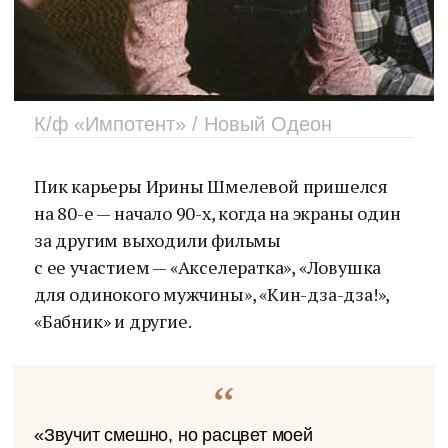
К/ф «Импотент» / Новый Одеон
Пик карьеры Ирины Шмелевой пришелся
на 80-е — начало 90-х, когда на экраны один
за другим выходили фильмы
с ее участием — «Акселератка», «Ловушка
для одинокого мужчины», «Кин-дза-дза!»,
«Бабник» и другие.
«Звучит смешно, но расцвет моей