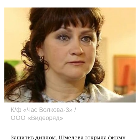
К/ф «Час Волкова-3» /
ООО «Видеоряд»
Защитив диплом, Шмелева открыла фирму