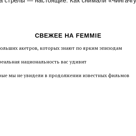
 а стрелы — настоящие. Как снимали «Чингачг
СВЕЖЕЕ НА FEMMIE
больших акетров, которых знают по ярким эпизодам
 реальная национальность вас удивит
торые мы не увидели в продолжении известных фильмов