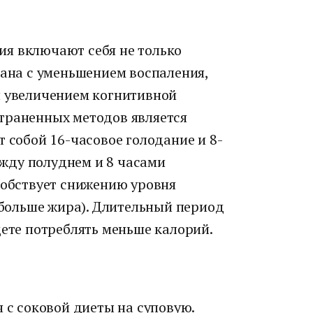
я включают себя не только
зана с уменьшением воспаления,
и увеличением когнитивной
траненных методов является
т собой 16-часовое голодание и 8-
жду полуднем и 8 часами
собствует снижению уровня
ь больше жира). Длительный период
дете потреблять меньше калорий.
я с соковой диеты на суповую.