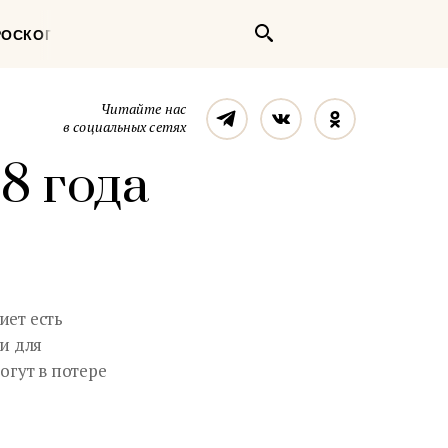
Поиск
РОСКОП
Телеграм
Вконтакте
Однокласс
Читайте нас
в социальных сетях
8 года
иет есть
и для
огут в потере