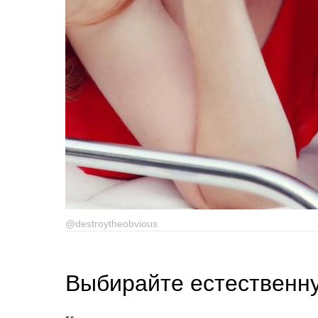
@destroytheobvious
Выбирайте естественн