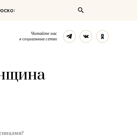
Поиск
РОСКОП
Телеграм
Вконтакте
Однокласс
Читайте нас
в социальных сетях
енщина
есницами?