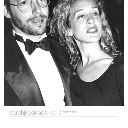
sarahjessicaparker / ******