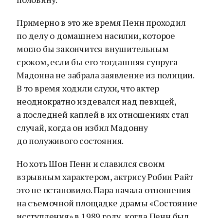
Примерно в это же время Пенн проходил
по делу о домашнем насилии, которое
могло бы закончится внушительным
сроком, если бы его тогдашняя супруга
Мадонна не забрала заявление из полиции.
В то время ходили слухи, что актер
неоднократно издевался над певицей,
а последней каплей в их отношениях стал
случай, когда он избил Мадонну
до полуживого состояния.
Но хоть Шон Пенн и славился своим
взрывным характером, актрису Робин Райт
это не остановило. Пара начала отношения
на съемочной площадке драмы «Состояние
исступления» в 1989 году, когда Пенн был