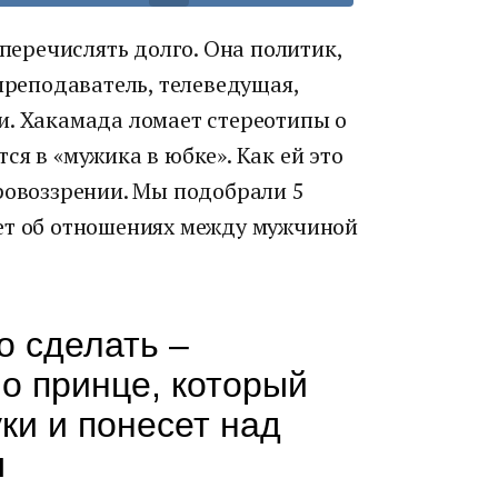
еречислять долго. Она политик,
 преподаватель, телеведущая,
и. Хакамада ломает стереотипы о
ся в «мужика в юбке». Как ей это
ровоззрении. Мы подобрали 5
ет об отношениях между мужчиной
о сделать –
 о принце, который
уки и понесет над
ы