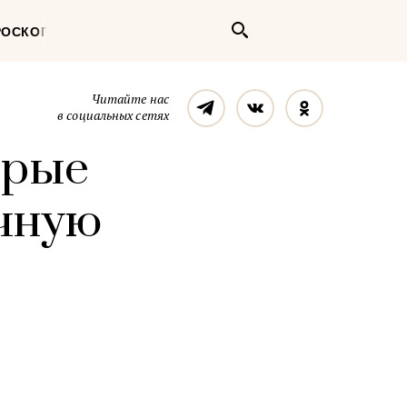
Поиск
РОСКОП
Телеграм
Вконтакте
Однокласс
Читайте нас
в социальных сетях
орые
чную