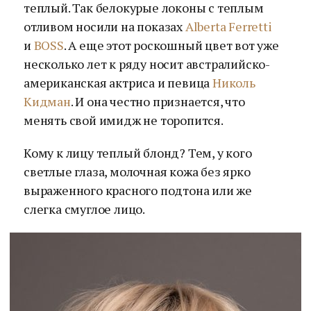
теплый. Так белокурые локоны с теплым
отливом носили на показах
Alberta Ferretti
и
BOSS
. А еще этот роскошный цвет вот уже
несколько лет к ряду носит австралийско-
американская актриса и певица
Николь
Кидман
. И она честно признается, что
менять свой имидж не торопится.
Кому к лицу теплый блонд? Тем, у кого
светлые глаза, молочная кожа без ярко
выраженного красного подтона или же
слегка смуглое лицо.