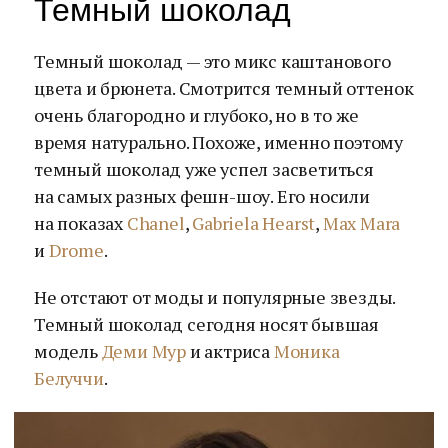
Темный шоколад
Темный шоколад — это микс каштанового
цвета и брюнета. Смотрится темный оттенок
очень благородно и глубоко, но в то же
время натурально. Похоже, именно поэтому
темный шоколад уже успел засветиться
на самых разных фешн-шоу. Его носили
на показах
Chanel
,
Gabriela Hearst
,
Max Mara
и
Drome
.
Не отстают от моды и популярные звезды.
Темный шоколад сегодня носят бывшая
модель
Деми Мур
и актриса
Моника
Белуччи
.