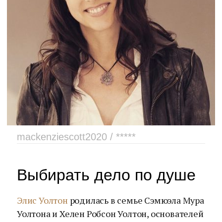
mackenziescott2020 / *****
Выбирать дело по душе
Элис Уолтон
родилась в семье Сэмюэла Мура
Уолтона и Хелен Робсон Уолтон, основателей