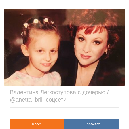
Валентина Легкоступова с дочерью /
@anetta_bril, соцсети
Класс!
Нравится