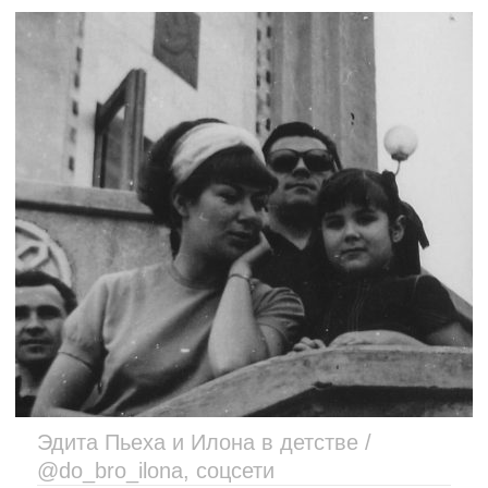
Эдита Пьеха и Илона в детстве /
@do_bro_ilona, соцсети