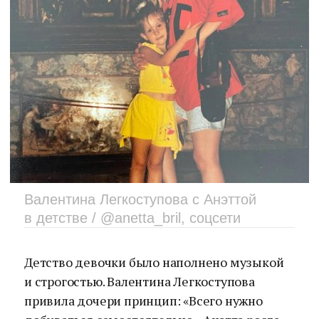
Валентина Легкоступова с Анэттой
в детстве / @anetta_bril, соцсети
Детство девочки было наполнено музыкой
и строгостью. Валентина Легкоступова
привила дочери принцип: «Всего нужно