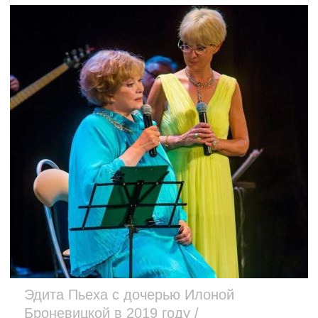
Эдита Пьеха с дочерью Илоной
Броневицкой в 2019 году /