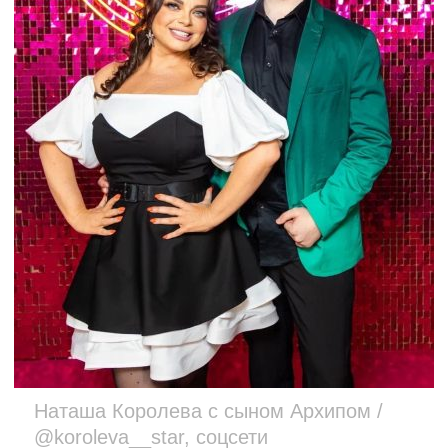
Наташа Королева с сыном Архипом /
@koroleva__star, соцсети