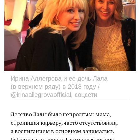
Ирина Аллегрова и ее дочь Лала
(в верхнем ряду) в 2018 году /
@irinaallegrovaofficial, соцсети
Детство Лалы было непростым: мама,
строившая карьеру, часто отсутствовала,
а воспитанием в основном занимались
бабушка и дедушка. Творческая натура