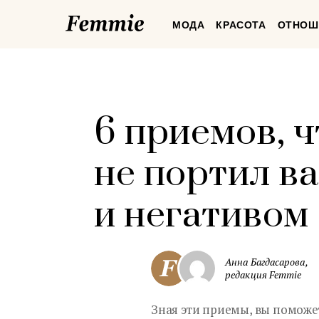
Femmie
МОДА
КРАСОТА
ОТНОШ
6 приемов, 
не портил в
и негативом
Анна Багдасарова,
редакция Femmie
Зная эти приемы, вы поможет